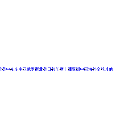
拉美
中东
东南亚
俄罗斯
北美
日韩
印度
非洲
亚洲
中国
海外
全球
其他