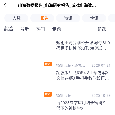

出海数据报告_出海研究报告_游戏出海数据报告_海外趋势分析-扬帆出海
人脉
报告
资讯
快讯
综合
筛选
最新
热门
专题
继续下拉刷新
短剧出海变现公开课·教你从 0
搭建多语种 YouTube 短剧频
道，把海外流量变现为第二收
入！
付费
扬帆出海 x 趣丸千
2026-07-21
音
超强版！《iOS4.3上架方案》
文档+视频 手把手教你如何一
次性过审！
付费
扬帆出海
2025-10-29
《2025玄学应用增长密码Z世
代下的神秘学》