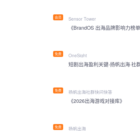
会员
Sensor Tower
《BrandOS 出海品牌影响力榜单
免费
OneSight
短剧出海盈利关键-扬帆出海·社
免费
扬帆出海社群快问快答
《2026出海游戏对接库》
免费
扬帆出海