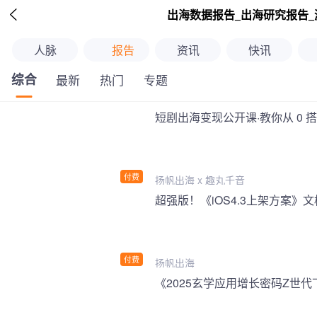

出海数据报告_出海研究报告_
人脉
报告
资讯
快讯
综合
最新
热门
专题
短剧出海变现公开课·教你从 0 
付费
扬帆出海 x 趣丸千音
付费
扬帆出海
《2025玄学应用增长密码Z世