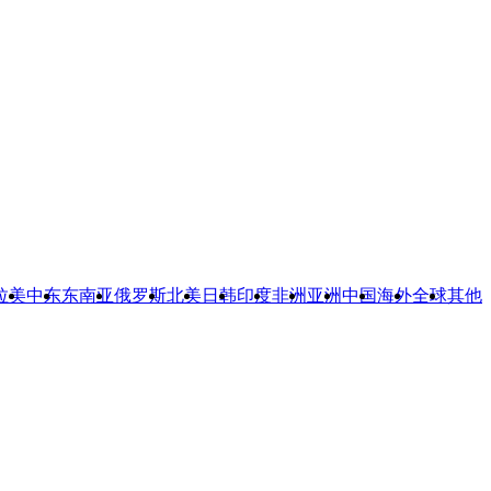
拉美
中东
东南亚
俄罗斯
北美
日韩
印度
非洲
亚洲
中国
海外
全球
其他