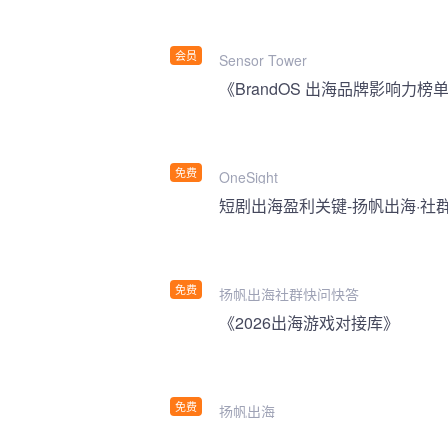
会员
Sensor Tower
《BrandOS 出海品牌影响力榜单
免费
OneSight
短剧出海盈利关键-扬帆出海·社
免费
扬帆出海社群快问快答
《2026出海游戏对接库》
免费
扬帆出海