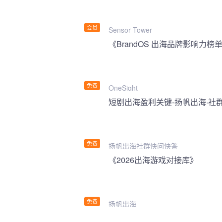
会员
Sensor Tower
《BrandOS 出海品牌影响力榜单
免费
OneSight
短剧出海盈利关键-扬帆出海·社
免费
扬帆出海社群快问快答
《2026出海游戏对接库》
免费
扬帆出海