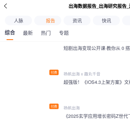

出海数据报告_出海研究报告_
人脉
报告
资讯
快讯
综合
最新
热门
专题
短剧出海变现公开课·教你从 0 
付费
扬帆出海 x 趣丸千音
付费
扬帆出海
《2025玄学应用增长密码Z世