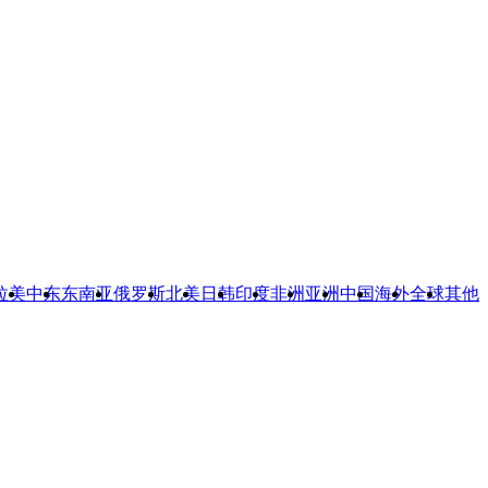
拉美
中东
东南亚
俄罗斯
北美
日韩
印度
非洲
亚洲
中国
海外
全球
其他