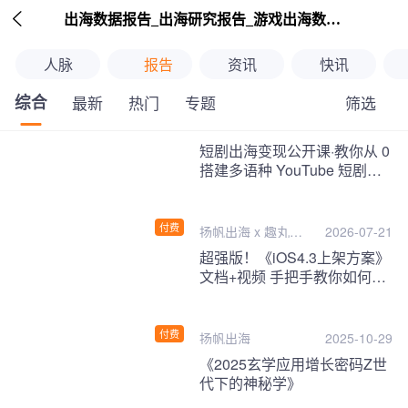

出海数据报告_出海研究报告_游戏出海数据报告_海外趋势分析-扬帆出海
人脉
报告
资讯
快讯
综合
筛选
最新
热门
专题
继续下拉刷新
短剧出海变现公开课·教你从 0
搭建多语种 YouTube 短剧频
道，把海外流量变现为第二收
入！
付费
扬帆出海 x 趣丸千
2026-07-21
音
超强版！《iOS4.3上架方案》
文档+视频 手把手教你如何一
次性过审！
付费
扬帆出海
2025-10-29
《2025玄学应用增长密码Z世
代下的神秘学》