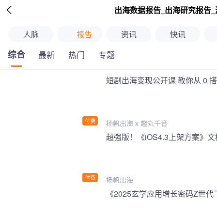

出海数据报告_出海研究报告_
人脉
报告
资讯
快讯
综合
最新
热门
专题
短剧出海变现公开课·教你从 0 
付费
扬帆出海 x 趣丸千音
付费
扬帆出海
《2025玄学应用增长密码Z世