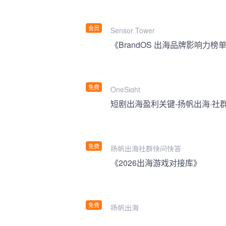
会员
Sensor Tower
《BrandOS 出海品牌影响力榜单
免费
OneSight
短剧出海盈利关键-扬帆出海·社
免费
扬帆出海社群快问快答
《2026出海游戏对接库》
免费
扬帆出海