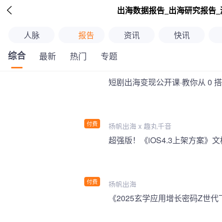

出海数据报告_出海研究报告_
人脉
报告
资讯
快讯
综合
最新
热门
专题
短剧出海变现公开课·教你从 0 
付费
扬帆出海 x 趣丸千音
付费
扬帆出海
《2025玄学应用增长密码Z世