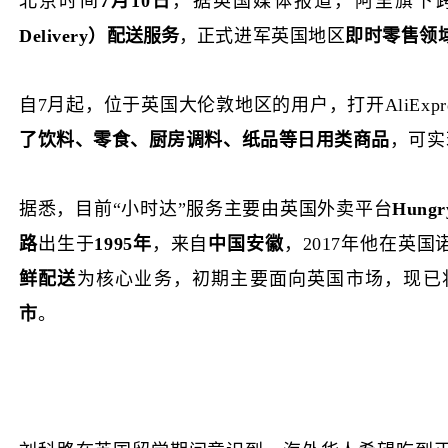
北京时间
7月10日
，据英国媒体报道，阿里旗下
Delivery）
配送服务
，
正式进军
英国地区
即时零售领
自
7月起，
位于
英国
大伦敦地区
的用户
，打开
AliExpr
了饮料、零食、厨房调料、纸品等日用类商品
，可实
据悉，目前
“小时达”服务主要由英国外卖平台
Hung
路
出生于
1995年
，来自
中国安徽
，
2017年他在英国
鲜配送
为核心业务，初期主要面向英国市场，现已
市
。