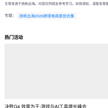
研发的知识产权25项，农产品全过程追溯专利1
文章来源于扬帆出海。内容仅供网友参考学习。如有侵权，请联系客
项。是中国电子商务交易委员会“中国县域（农
村）电商扶贫领域指定服务商”和厦门市商务
专题：
扬帆出海2026跨境电商原创合集
局、甘肃临夏州商务局“农村电商服务领域”官方
合作伙伴与顾问单位，中国建设银行农村电商
领域“企业保付”产品唯一试点企业。 旗下主打
品牌众香国，2010年成立于福建厦门，主营玫
瑰类产品，是一家集种植、生产、产品研发等
热门活动
流程于一身，化妆品、日化、制药、食品、饮
料、香花等全线产品为一体的国际化健康品
牌。在从事传统养生品的同时，创新科学的研
发新产品，与时俱进，植补天下。GABA玫瑰胶
原蛋白肽软糖是我们的特色产品，拥有食品SC
认证及多项国家发明专利，致力于帮助现代都
市人解决睡眠难的问题。纵享深度睡眠，由内
而外养颜，众香国将会尽其所能，为您的健康
提供温和无依赖的解决方案。
决胜Q4 效率为王-游戏与AI工具增长峰会