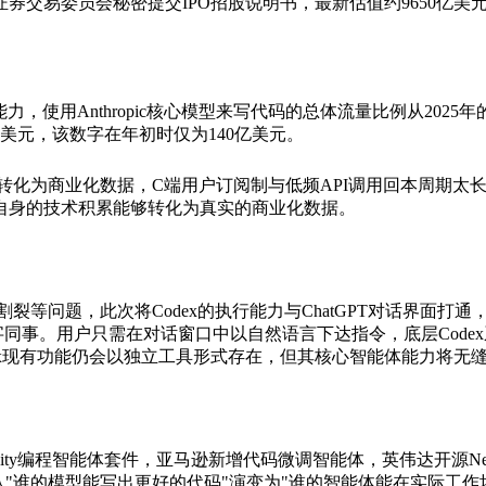
证券交易委员会秘密提交IPO招股说明书，最新估值约9650亿美元，超
，使用Anthropic核心模型来写代码的总体流量比例从2025年的4
美元，该数字在年初时仅为140亿美元。
化为商业化数据，C端用户订阅制与低频API调用回本周期太长。且A
自身的技术积累能够转化为真实的商业化数据。
割裂等问题，此次将Codex的执行能力与ChatGPT对话界面
的数字同事。用户只需在对话窗口中以自然语言下达指令，底层Co
x现有功能仍会以独立工具形式存在，但其核心智能体能力将无缝嵌入
ravity编程智能体套件，亚马逊新增代码微调智能体，英伟达开源Nem
赛道已从"谁的模型能写出更好的代码"演变为"谁的智能体能在实际