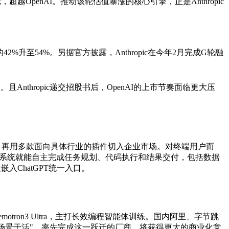
越OpenAI。推动该轮估值暴涨的核心引擎，正是Anthropic
2%升至54%。另据官方披露，Anthropic在今年2月完成G轮融
nthropic递交招股书后，OpenAI的上市节奏面临更大压
打通，再用多款面向具体行业的插件切入企业市场。对终端用户而
dex系统就能自主完成任务规划、代码执行和结果交付，包括数据
ChatGPT统一入口。
otron3 Ultra，主打长效编程智能体训练。国内阿里、字节跳
工作场景干活"。率先完成这一跃迁的厂商，将获得更大的商业化竞