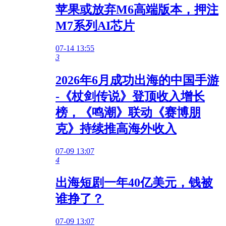
苹果或放弃M6高端版本，押注
M7系列AI芯片
07-14 13:55
3
2026年6月成功出海的中国手游
-《杖剑传说》登顶收入增长
榜，《鸣潮》联动《赛博朋
克》持续推高海外收入
07-09 13:07
4
出海短剧一年40亿美元，钱被
谁挣了？
07-09 13:07