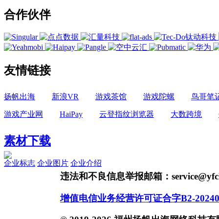
合作伙伴
友情链接
扬帆出海
新浪VR
游戏茶馆
游戏陀螺
鸟哥笔
游戏产业网
HaiPay
云登指纹浏览器
大数跨境
素材下载
企业标志
企业图片
企业介绍
违法和不良信息举报邮箱：service@yfch
增值电信业务经营许可证合字B2-20240