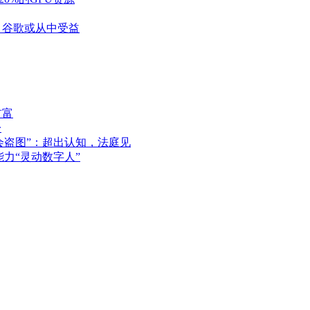
I，谷歌或从中受益
首富
讼
布会盗图”：超出认知，法庭见
能力“灵动数字人”