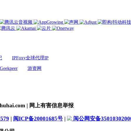
记
IPFoxy全球代理IP
Geekpeer
游资网
uhai.com | 网上有害信息举报
微信公众号
579
|
闽ICP备20001685号
|
闽公网安备3501030200
微信小程序