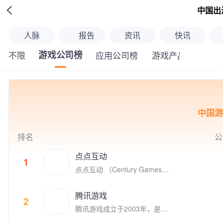

中国出
人脉
报告
资讯
快讯
游戏公司榜
不限
应用公司榜
游戏产品榜
应
中国游
排名
公
点点互动
1
点点互动 （Century Games）
是专注游戏研发和发行的全球化
娱乐公司，在全球四大洲八个国
腾讯游戏
家拥有千余名才华横溢的员工。
2
腾讯游戏成立于2003年，是全
点点互动创立于2010年，从Fac
球领先的游戏研发和运营商。作
ebook社交游戏到手机游戏平台