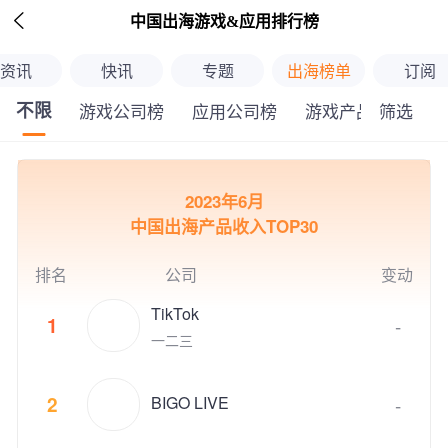

中国出海游戏&应用排行榜
资讯
快讯
专题
出海榜单
订阅
不限
筛选
游戏公司榜
应用公司榜
游戏产品榜
应
继续下拉刷新
2023年6月
中国出海产品收入TOP30
排名
公司
变动
TikTok
1
-
一二三
BIGO LIVE
2
-