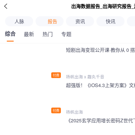

出海数据报告_出海研究报告_
人脉
报告
资讯
快讯
综合
最新
热门
专题
短剧出海变现公开课·教你从 0 
付费
扬帆出海 x 趣丸千音
付费
扬帆出海
《2025玄学应用增长密码Z世