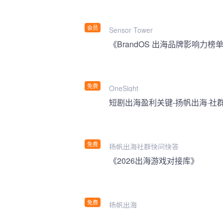
会员
Sensor Tower
《BrandOS 出海品牌影响力榜单
免费
OneSight
短剧出海盈利关键-扬帆出海·社
免费
扬帆出海社群快问快答
《2026出海游戏对接库》
免费
扬帆出海