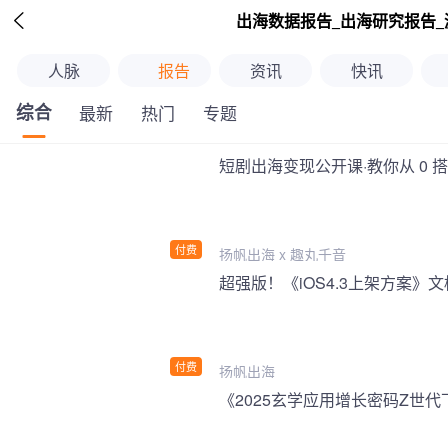

出海数据报告_出海研究报告_
人脉
报告
资讯
快讯
综合
最新
热门
专题
短剧出海变现公开课·教你从 0 
付费
扬帆出海 x 趣丸千音
付费
扬帆出海
《2025玄学应用增长密码Z世