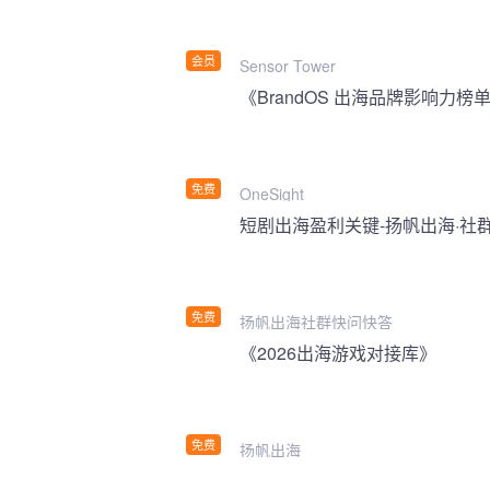
会员
Sensor Tower
《BrandOS 出海品牌影响力榜单
免费
OneSight
短剧出海盈利关键-扬帆出海·社
免费
扬帆出海社群快问快答
《2026出海游戏对接库》
免费
扬帆出海