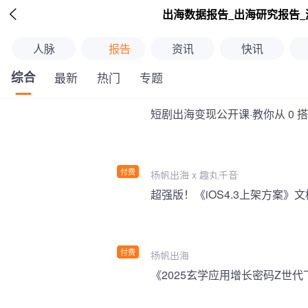

出海数据报告_出海研究报告_
人脉
报告
资讯
快讯
综合
最新
热门
专题
短剧出海变现公开课·教你从 0 
付费
扬帆出海 x 趣丸千音
付费
扬帆出海
《2025玄学应用增长密码Z世