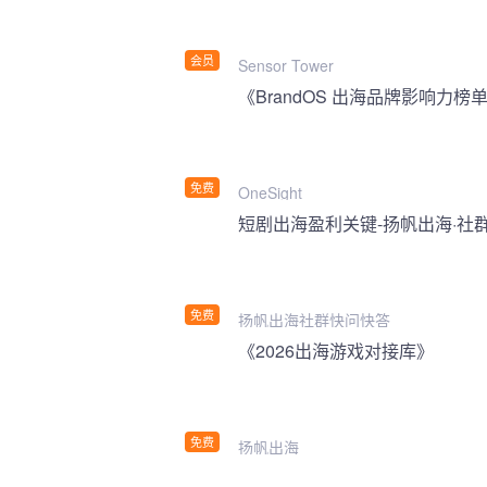
会员
Sensor Tower
《BrandOS 出海品牌影响力榜单
免费
OneSight
短剧出海盈利关键-扬帆出海·社
免费
扬帆出海社群快问快答
《2026出海游戏对接库》
免费
扬帆出海