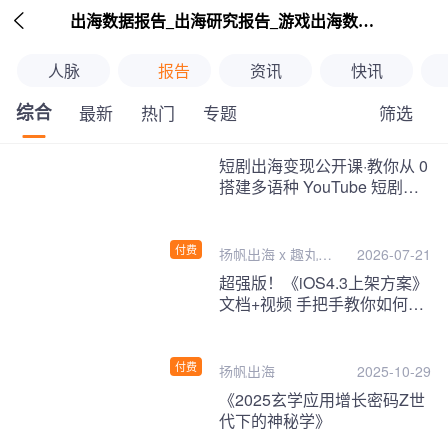

出海数据报告_出海研究报告_游戏出海数据报告_海外趋势分析-扬帆出海
人脉
报告
资讯
快讯
综合
筛选
最新
热门
专题
继续下拉刷新
短剧出海变现公开课·教你从 0
搭建多语种 YouTube 短剧频
道，把海外流量变现为第二收
入！
付费
扬帆出海 x 趣丸千
2026-07-21
音
超强版！《iOS4.3上架方案》
文档+视频 手把手教你如何一
次性过审！
付费
扬帆出海
2025-10-29
《2025玄学应用增长密码Z世
代下的神秘学》