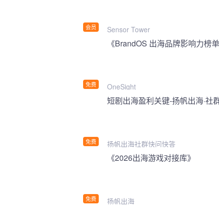
会员
Sensor Tower
《BrandOS 出海品牌影响力榜单
免费
OneSight
短剧出海盈利关键-扬帆出海·社
免费
扬帆出海社群快问快答
《2026出海游戏对接库》
免费
扬帆出海