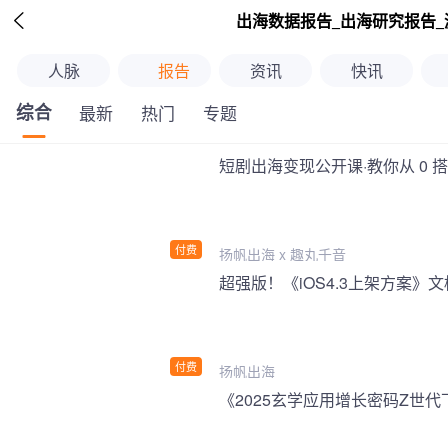

出海数据报告_出海研究报告_
人脉
报告
资讯
快讯
综合
最新
热门
专题
短剧出海变现公开课·教你从 0 
付费
扬帆出海 x 趣丸千音
付费
扬帆出海
《2025玄学应用增长密码Z世