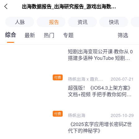

出海数据报告_出海研究报告_游戏出海数据报告_海外趋势分析-扬帆出海
人脉
报告
资讯
快讯
综合
筛选
最新
热门
专题
继续下拉刷新
短剧出海变现公开课·教你从 0
搭建多语种 YouTube 短剧频
道，把海外流量变现为第二收
入！
付费
扬帆出海 x 趣丸千
2026-07-21
音
超强版！《iOS4.3上架方案》
文档+视频 手把手教你如何一
次性过审！
付费
扬帆出海
2025-10-29
《2025玄学应用增长密码Z世
代下的神秘学》