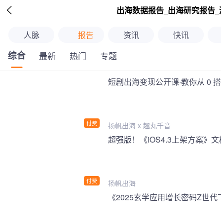

出海数据报告_出海研究报告_
人脉
报告
资讯
快讯
综合
最新
热门
专题
短剧出海变现公开课·教你从 0 
付费
扬帆出海 x 趣丸千音
付费
扬帆出海
《2025玄学应用增长密码Z世