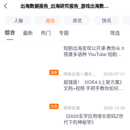

出海数据报告_出海研究报告_游戏出海数据报告_海外趋势分析-扬帆出海
人脉
报告
资讯
快讯
综合
筛选
最新
热门
专题
继续下拉刷新
短剧出海变现公开课·教你从 0
搭建多语种 YouTube 短剧频
道，把海外流量变现为第二收
入！
免费
扬帆出海 x 趣丸千
2026-07-21
音
超强版！《iOS4.3上架方案》
文档+视频 手把手教你如何一
次性过审！
付费
扬帆出海
2025-10-29
《2025玄学应用增长密码Z世
代下的神秘学》