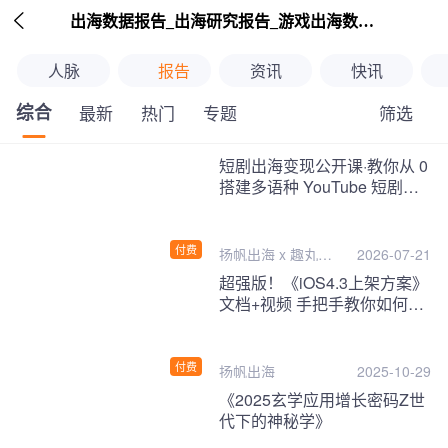

出海数据报告_出海研究报告_游戏出海数据报告_海外趋势分析-扬帆出海
人脉
报告
资讯
快讯
综合
筛选
最新
热门
专题
继续下拉刷新
短剧出海变现公开课·教你从 0
搭建多语种 YouTube 短剧频
道，把海外流量变现为第二收
入！
付费
扬帆出海 x 趣丸千
2026-07-21
音
超强版！《iOS4.3上架方案》
文档+视频 手把手教你如何一
次性过审！
付费
扬帆出海
2025-10-29
《2025玄学应用增长密码Z世
代下的神秘学》