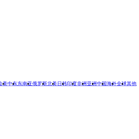
拉美
中东
东南亚
俄罗斯
北美
日韩
印度
非洲
亚洲
中国
海外
全球
其他