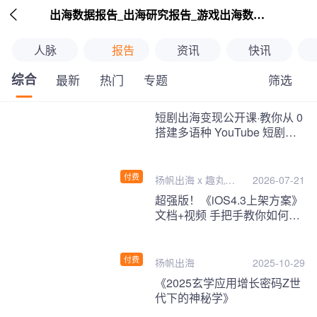

出海数据报告_出海研究报告_游戏出海数据报告_海外趋势分析-扬帆出海
人脉
报告
资讯
快讯
综合
筛选
最新
热门
专题
继续下拉刷新
短剧出海变现公开课·教你从 0
搭建多语种 YouTube 短剧频
道，把海外流量变现为第二收
入！
付费
扬帆出海 x 趣丸千
2026-07-21
音
超强版！《iOS4.3上架方案》
文档+视频 手把手教你如何一
次性过审！
付费
扬帆出海
2025-10-29
《2025玄学应用增长密码Z世
代下的神秘学》