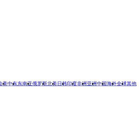
拉美
中东
东南亚
俄罗斯
北美
日韩
印度
非洲
亚洲
中国
海外
全球
其他