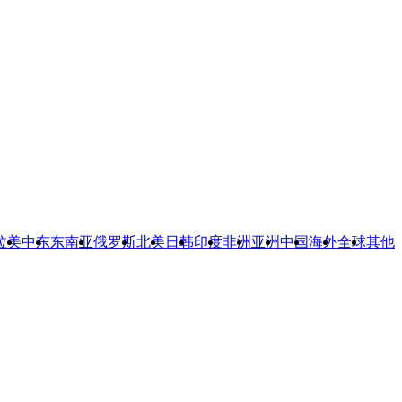
拉美
中东
东南亚
俄罗斯
北美
日韩
印度
非洲
亚洲
中国
海外
全球
其他