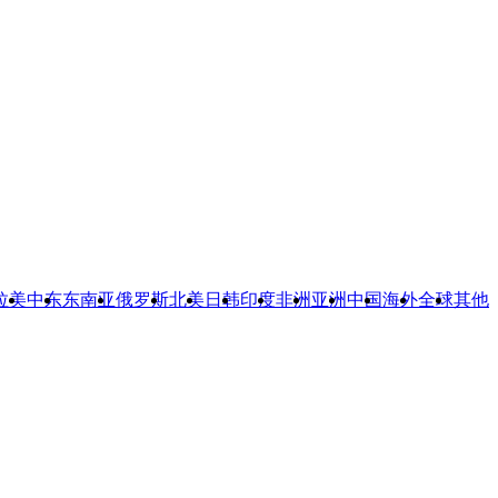
拉美
中东
东南亚
俄罗斯
北美
日韩
印度
非洲
亚洲
中国
海外
全球
其他