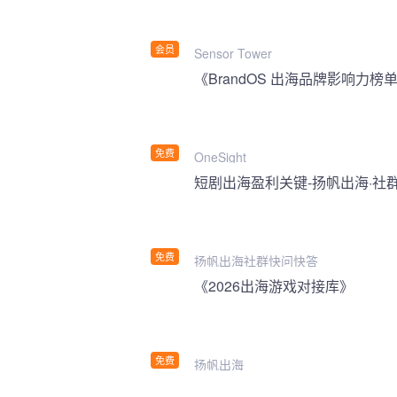
会员
Sensor Tower
《BrandOS 出海品牌影响力榜单
免费
OneSight
短剧出海盈利关键-扬帆出海·社
免费
扬帆出海社群快问快答
《2026出海游戏对接库》
免费
扬帆出海