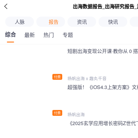

出海数据报告_出海研究报告_
人脉
报告
资讯
快讯
综合
最新
热门
专题
短剧出海变现公开课·教你从 0 
付费
扬帆出海 x 趣丸千音
付费
扬帆出海
《2025玄学应用增长密码Z世