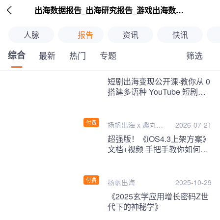

出海数据报告_出海研究报告_游戏出海数据报告_海外趋势分析-扬帆出海
人脉
报告
资讯
快讯
综合
筛选
最新
热门
专题
继续下拉刷新
短剧出海变现公开课·教你从 0
搭建多语种 YouTube 短剧频
道，把海外流量变现为第二收
入！
付费
扬帆出海 x 趣丸千
2026-07-21
音
超强版！《iOS4.3上架方案》
文档+视频 手把手教你如何一
次性过审！
付费
扬帆出海
2025-10-29
《2025玄学应用增长密码Z世
代下的神秘学》