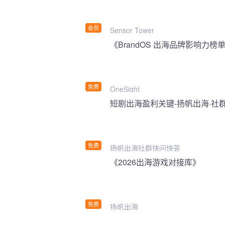
会员
Sensor Tower
《BrandOS 出海品牌影响力榜单
免费
OneSight
短剧出海盈利关键-扬帆出海·社
免费
扬帆出海社群快问快答
《2026出海游戏对接库》
免费
扬帆出海