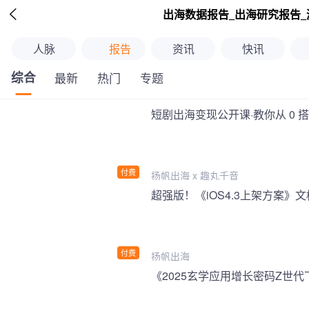

出海数据报告_出海研究报告_
人脉
报告
资讯
快讯
综合
最新
热门
专题
短剧出海变现公开课·教你从 0 
付费
扬帆出海 x 趣丸千音
付费
扬帆出海
《2025玄学应用增长密码Z世