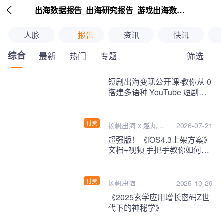

出海数据报告_出海研究报告_游戏出海数据报告_海外趋势分析-扬帆出海
人脉
报告
资讯
快讯
综合
筛选
最新
热门
专题
继续下拉刷新
短剧出海变现公开课·教你从 0
搭建多语种 YouTube 短剧频
道，把海外流量变现为第二收
入！
付费
扬帆出海 x 趣丸千
2026-07-21
音
超强版！《iOS4.3上架方案》
文档+视频 手把手教你如何一
次性过审！
付费
扬帆出海
2025-10-29
《2025玄学应用增长密码Z世
代下的神秘学》