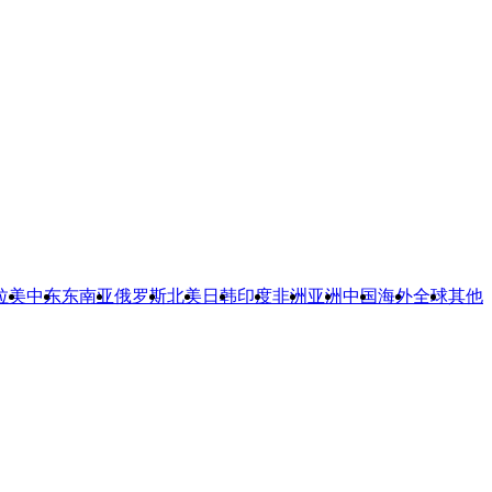
拉美
中东
东南亚
俄罗斯
北美
日韩
印度
非洲
亚洲
中国
海外
全球
其他