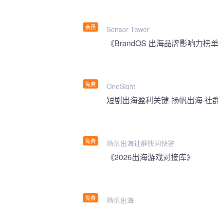
会员
Sensor Tower
《BrandOS 出海品牌影响力榜单
免费
OneSight
短剧出海盈利关键-扬帆出海·社
免费
扬帆出海社群快问快答
《2026出海游戏对接库》
免费
扬帆出海