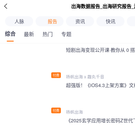

出海数据报告_出海研究报告_
人脉
报告
资讯
快讯
综合
最新
热门
专题
短剧出海变现公开课·教你从 0 
付费
扬帆出海 x 趣丸千音
付费
扬帆出海
《2025玄学应用增长密码Z世