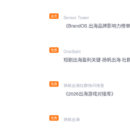
会员
Sensor Tower
《BrandOS 出海品牌影响力榜单
免费
OneSight
短剧出海盈利关键-扬帆出海·社
免费
扬帆出海社群快问快答
《2026出海游戏对接库》
免费
扬帆出海