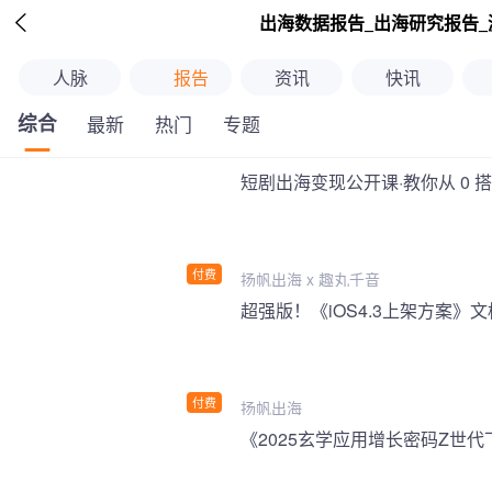

出海数据报告_出海研究报告_
人脉
报告
资讯
快讯
综合
最新
热门
专题
短剧出海变现公开课·教你从 0 
付费
扬帆出海 x 趣丸千音
付费
扬帆出海
《2025玄学应用增长密码Z世