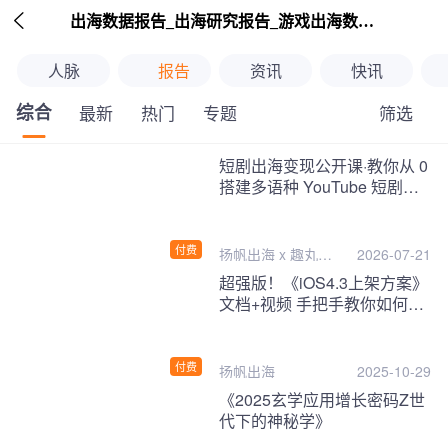

出海数据报告_出海研究报告_游戏出海数据报告_海外趋势分析-扬帆出海
人脉
报告
资讯
快讯
综合
筛选
最新
热门
专题
继续下拉刷新
短剧出海变现公开课·教你从 0
搭建多语种 YouTube 短剧频
道，把海外流量变现为第二收
入！
付费
扬帆出海 x 趣丸千
2026-07-21
音
超强版！《iOS4.3上架方案》
文档+视频 手把手教你如何一
次性过审！
付费
扬帆出海
2025-10-29
《2025玄学应用增长密码Z世
代下的神秘学》