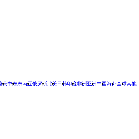
拉美
中东
东南亚
俄罗斯
北美
日韩
印度
非洲
亚洲
中国
海外
全球
其他