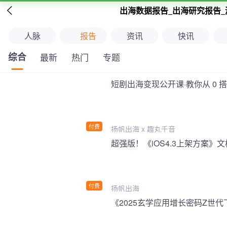

出海数据报告_出海研究报告_
人脉
报告
资讯
快讯
综合
最新
热门
专题
短剧出海变现公开课·教你从 0 
付费
扬帆出海 x 趣丸千音
付费
扬帆出海
《2025玄学应用增长密码Z世