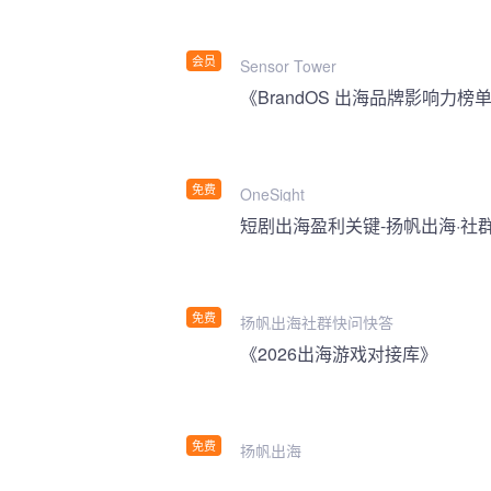
会员
Sensor Tower
《BrandOS 出海品牌影响力榜单
免费
OneSight
短剧出海盈利关键-扬帆出海·社
免费
扬帆出海社群快问快答
《2026出海游戏对接库》
免费
扬帆出海