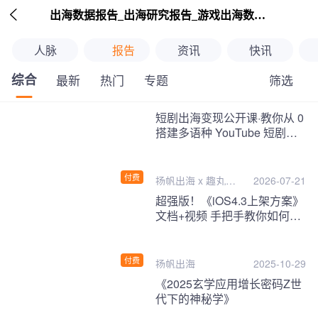

出海数据报告_出海研究报告_游戏出海数据报告_海外趋势分析-扬帆出海
人脉
报告
资讯
快讯
综合
筛选
最新
热门
专题
继续下拉刷新
短剧出海变现公开课·教你从 0
搭建多语种 YouTube 短剧频
道，把海外流量变现为第二收
入！
付费
扬帆出海 x 趣丸千
2026-07-21
音
超强版！《iOS4.3上架方案》
文档+视频 手把手教你如何一
次性过审！
付费
扬帆出海
2025-10-29
《2025玄学应用增长密码Z世
代下的神秘学》