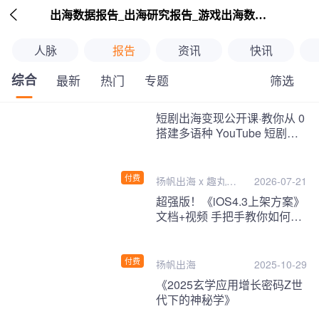

出海数据报告_出海研究报告_游戏出海数据报告_海外趋势分析-扬帆出海
人脉
报告
资讯
快讯
综合
筛选
最新
热门
专题
继续下拉刷新
短剧出海变现公开课·教你从 0
搭建多语种 YouTube 短剧频
道，把海外流量变现为第二收
入！
付费
扬帆出海 x 趣丸千
2026-07-21
音
超强版！《iOS4.3上架方案》
文档+视频 手把手教你如何一
次性过审！
付费
扬帆出海
2025-10-29
《2025玄学应用增长密码Z世
代下的神秘学》