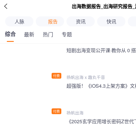

出海数据报告_出海研究报告_
人脉
报告
资讯
快讯
综合
最新
热门
专题
短剧出海变现公开课·教你从 0 
付费
扬帆出海 x 趣丸千音
付费
扬帆出海
《2025玄学应用增长密码Z世