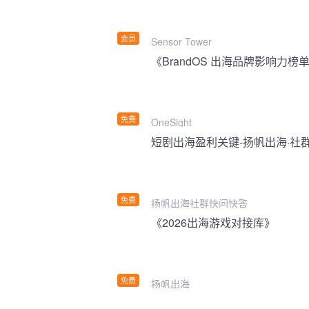
会员
Sensor Tower
《BrandOS 出海品牌影响力榜单
免费
OneSight
短剧出海盈利关键-扬帆出海·社
免费
扬帆出海社群快问快答
《2026出海游戏对接库》
免费
扬帆出海