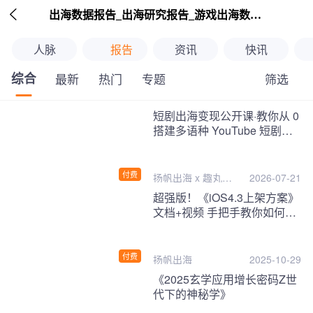

出海数据报告_出海研究报告_游戏出海数据报告_海外趋势分析-扬帆出海
人脉
报告
资讯
快讯
综合
筛选
最新
热门
专题
继续下拉刷新
短剧出海变现公开课·教你从 0
搭建多语种 YouTube 短剧频
道，把海外流量变现为第二收
入！
付费
扬帆出海 x 趣丸千
2026-07-21
音
超强版！《iOS4.3上架方案》
文档+视频 手把手教你如何一
次性过审！
付费
扬帆出海
2025-10-29
《2025玄学应用增长密码Z世
代下的神秘学》