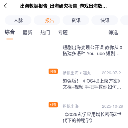

出海数据报告_出海研究报告_游戏出海数据报告_海外趋势分析-扬帆出海
人脉
报告
资讯
快讯
综合
筛选
最新
热门
专题
继续下拉刷新
短剧出海变现公开课·教你从 0
搭建多语种 YouTube 短剧频
道，把海外流量变现为第二收
入！
付费
扬帆出海 x 趣丸千
2026-07-21
音
超强版！《iOS4.3上架方案》
文档+视频 手把手教你如何一
次性过审！
付费
扬帆出海
2025-10-29
《2025玄学应用增长密码Z世
代下的神秘学》