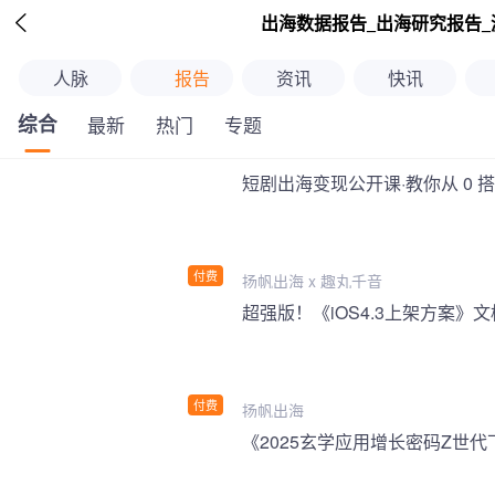

出海数据报告_出海研究报告_
人脉
报告
资讯
快讯
综合
最新
热门
专题
短剧出海变现公开课·教你从 0 
付费
扬帆出海 x 趣丸千音
付费
扬帆出海
《2025玄学应用增长密码Z世