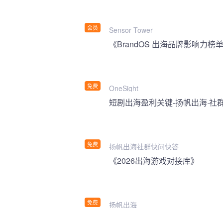
会员
Sensor Tower
《BrandOS 出海品牌影响力榜单
免费
OneSight
短剧出海盈利关键-扬帆出海·社
免费
扬帆出海社群快问快答
《2026出海游戏对接库》
免费
扬帆出海