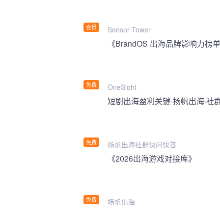
会员
Sensor Tower
《BrandOS 出海品牌影响力榜单
免费
OneSight
短剧出海盈利关键-扬帆出海·社
免费
扬帆出海社群快问快答
《2026出海游戏对接库》
免费
扬帆出海