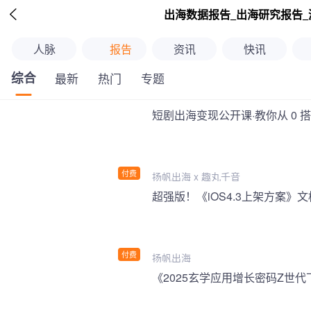

出海数据报告_出海研究报告_
人脉
报告
资讯
快讯
综合
最新
热门
专题
短剧出海变现公开课·教你从 0 
付费
扬帆出海 x 趣丸千音
付费
扬帆出海
《2025玄学应用增长密码Z世