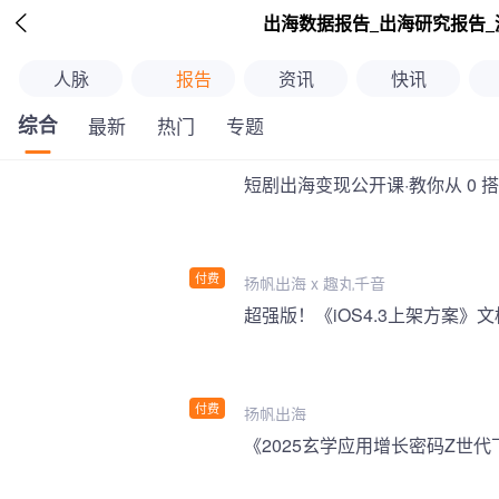

出海数据报告_出海研究报告_
人脉
报告
资讯
快讯
综合
最新
热门
专题
短剧出海变现公开课·教你从 0 
付费
扬帆出海 x 趣丸千音
付费
扬帆出海
《2025玄学应用增长密码Z世