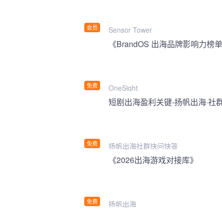
会员
Sensor Tower
《BrandOS 出海品牌影响力榜单
免费
OneSight
短剧出海盈利关键-扬帆出海·社
免费
扬帆出海社群快问快答
《2026出海游戏对接库》
免费
扬帆出海