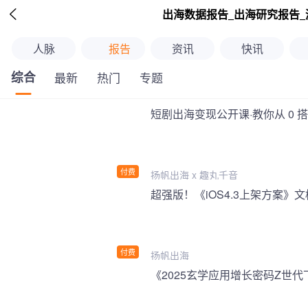

出海数据报告_出海研究报告_
人脉
报告
资讯
快讯
综合
最新
热门
专题
短剧出海变现公开课·教你从 0 
付费
扬帆出海 x 趣丸千音
付费
扬帆出海
《2025玄学应用增长密码Z世