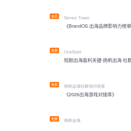
会员
Sensor Tower
《BrandOS 出海品牌影响力榜单
免费
OneSight
短剧出海盈利关键-扬帆出海·社
免费
扬帆出海社群快问快答
《2026出海游戏对接库》
免费
扬帆出海