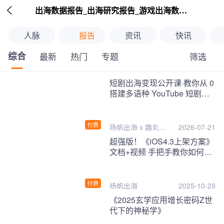

出海数据报告_出海研究报告_游戏出海数据报告_海外趋势分析-扬帆出海
人脉
报告
资讯
快讯
综合
筛选
最新
热门
专题
继续下拉刷新
短剧出海变现公开课·教你从 0
搭建多语种 YouTube 短剧频
道，把海外流量变现为第二收
入！
付费
扬帆出海 x 趣丸千
2026-07-21
音
超强版！《iOS4.3上架方案》
文档+视频 手把手教你如何一
次性过审！
付费
扬帆出海
2025-10-29
《2025玄学应用增长密码Z世
代下的神秘学》