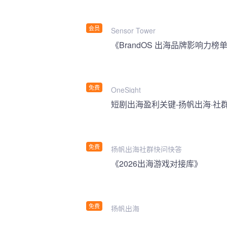
会员
Sensor Tower
《BrandOS 出海品牌影响力榜单
免费
OneSight
短剧出海盈利关键-扬帆出海·社
免费
扬帆出海社群快问快答
《2026出海游戏对接库》
免费
扬帆出海