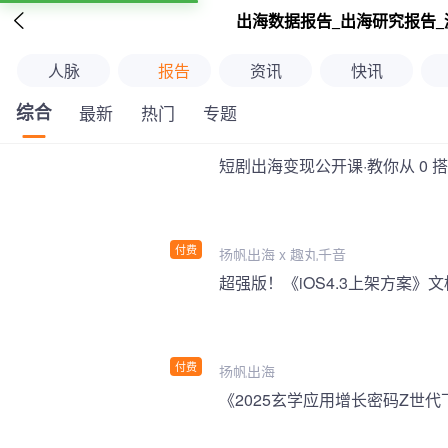

出海数据报告_出海研究报告_
人脉
报告
资讯
快讯
综合
最新
热门
专题
短剧出海变现公开课·教你从 0 
付费
扬帆出海 x 趣丸千音
付费
扬帆出海
《2025玄学应用增长密码Z世